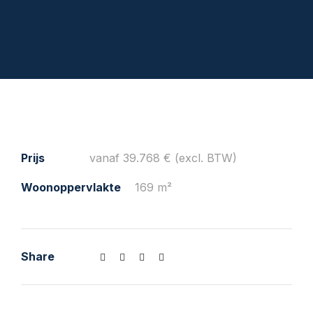
Prijs
vanaf 39.768 € (excl. BTW)
Woonoppervlakte
169 m²
Share