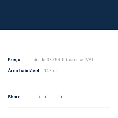
Preço
desde 37.764 € (acresce IVA)
Área habitável
147 m²
Share