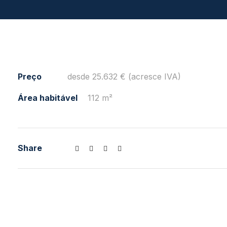
Preço
desde 25.632 € (acresce IVA)
Área habitável
112 m²
Share